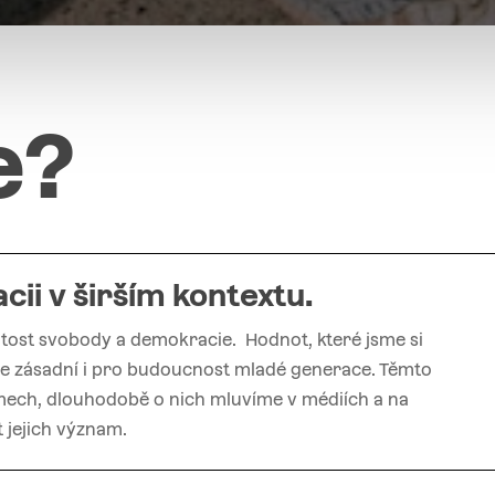
e
?
cii
v
širším
kontextu.
itost svobody a demokracie. Hodnot, které jsme si
 je zásadní i pro budoucnost mladé generace. Těmto
ech, dlouhodobě o nich mluvíme v médiích a na
 jejich význam.