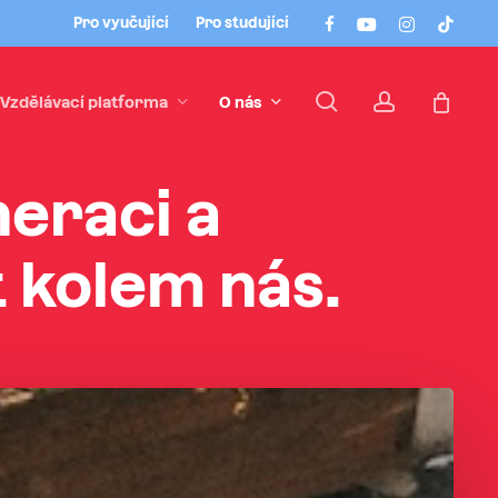
Menu
facebook
youtube
instagram
tiktok
Pro vyučující
Pro studující
search
account
Vzdělávací platforma
O nás
neraci
a
t
kolem
nás.