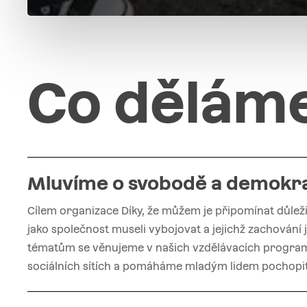
C
o
d
ě
l
á
m
Mluvíme
o
svobodě
a
demokra
Cílem organizace Díky, že můžem je připomínat důlež
jako společnost museli vybojovat a jejichž zachování
tématům se věnujeme v našich vzdělávacích program
sociálních sítích a pomáháme mladým lidem pochopit