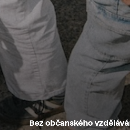
Bez
občanského
vzdělává