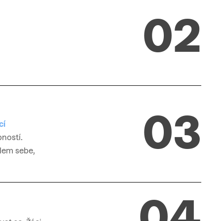
0
2
0
3
cí
bností.
lem sebe,
0
4