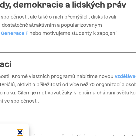
dy,
demokracie
a
lidských
práv
polečnosti, ale také o nich přemýšleli, diskutovali
alo dostatečně atraktivním a popularizovaným
e
Generace F
nebo motivujeme studenty k zapojení
aci
innosti. Kromě vlastních programů nabízíme novou
vzděláva
riálů, aktivit a příležitostí od více než 70 organizací a oso
roku. Cílem je motivovat žáky k lepšímu chápání světa ko
í ve společnosti.