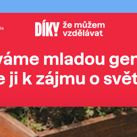
la
í
váme
mladou
ge
e
ji
k
zájmu
o
svě