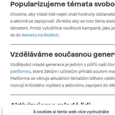
Popularizujeme
témata
svobo
Chceme, aby mladí lidé nejen znali hodnoty občanské s
a aktivně se zapojovali. Zkrátka aby se toto téma st
tématem. Proto vytváříme osvětové kampaně, jako j
se do
Sametu na školách
.
Vzděláváme
současnou
gener
Vzdělávání mladé generace je jedním z pilířů naší č
platformu
, která žákům i učitelům přináší souhrn mate
Platforma se věnuje aktuálním tématům během celého 
rozvoji kritického myšlení a aktivnímu zapojení do děn
Aktivizujeme
mladé
lidi
S cookies si tento web více vychutnáte