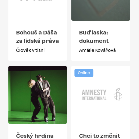
Bohouš a Dáša
Buď laska:
za lidská práva
dokument
Člověk v tísni
Amálie Kovářová
Online
Český hrdina
Chci to změnit