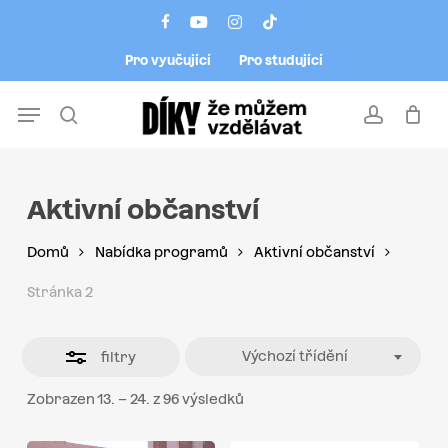
Skip
Menu
facebook
youtube
instagram
tiktok
to
Close
Pro vyučující
Pro studující
main
Filters
content
Menu
search
account
Aktivní občanství
Domů
Nabídka programů
Aktivní občanství
Stránka 2
Výchozí třídění
filtry
Zobrazen 13. – 24. z 96 výsledků