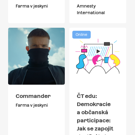
Farma v jeskyni
Amnesty
International
Online
Commander
ČT edu:
Demokracie
Farma v jeskyni
a občanská
participace:
Jak se zapojit