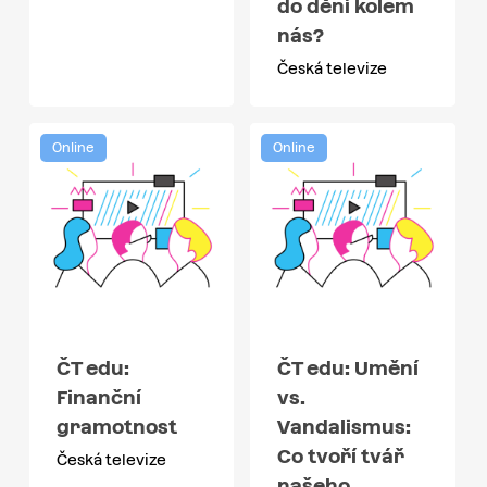
do dění kolem
nás?
Česká televize
Online
Online
ČT edu:
ČT edu: Umění
Finanční
vs.
gramotnost
Vandalismus:
Co tvoří tvář
Česká televize
našeho