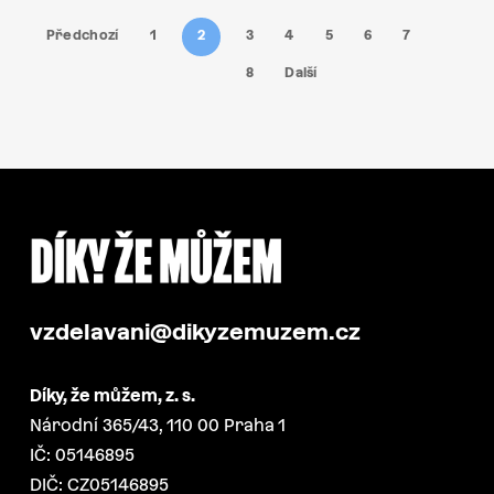
Předchozí
1
2
3
4
5
6
7
8
Další
vzdelavani@dikyzemuzem.cz
Díky, že můžem, z. s.
Národní 365/43, 110 00 Praha 1
IČ: 05146895
DIČ: CZ05146895