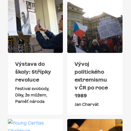
Výstava do
Vývoj
školy: Střípky
politického
revoluce
extremismu
v ČR po roce
Festival svobody,
1989
Díky, že můžem,
Paměť národa
Jan Charvát