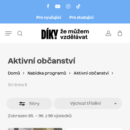
Skip
Menu
facebook
youtube
instagram
tiktok
to
Close
Pro vyučující
Pro studující
main
Filters
content
Menu
search
account
Aktivní občanství
Domů
Nabídka programů
Aktivní občanství
Stránka 8
Výchozí třídění
filtry
Zobrazen 85. – 96. z 96 výsledků