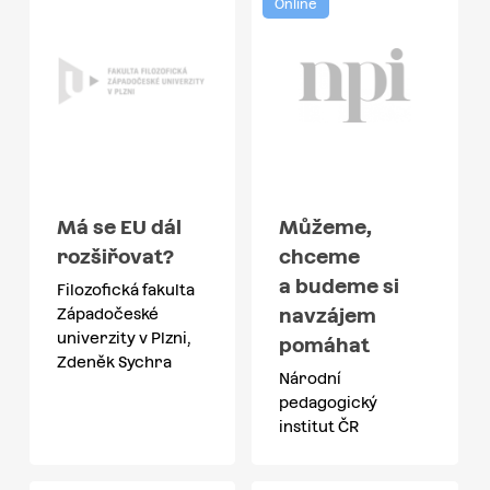
Online
Má se EU dál
Můžeme,
rozšiřovat?
chceme
a budeme si
Filozofická fakulta
navzájem
Západočeské
univerzity v Plzni,
pomáhat
Zdeněk Sychra
Národní
pedagogický
institut ČR