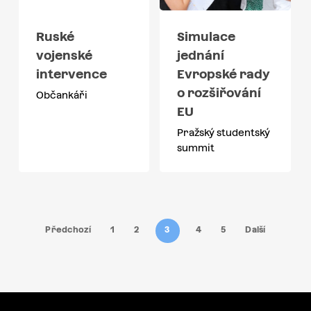
Ruské
Simulace
vojenské
jednání
intervence
Evropské rady
o rozšiřování
Občankáři
EU
Pražský studentský
summit
Předchozí
1
2
3
4
5
Další