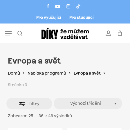
Skip
Menu
facebook
youtube
instagram
tiktok
to
Close
Pro vyučující
Pro studující
main
Filters
content
Menu
search
account
Evropa a svět
Domů
Nabídka programů
Evropa a svět
Stránka 3
Výchozí třídění
filtry
Zobrazen 25. – 36. z 49 výsledků