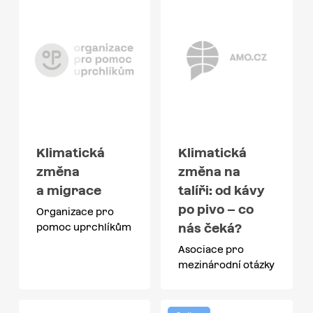
Klimatická
Klimatická
změna
změna na
a migrace
talíři: od kávy
po pivo – co
Organizace pro
nás čeká?
pomoc uprchlíkům
Asociace pro
mezinárodní otázky