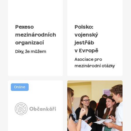
Pexeso
Polsko:
mezinárodních
vojenský
organizací
jestřáb
v Evropě
Díky, že můžem
Asociace pro
mezinárodní otázky
Online