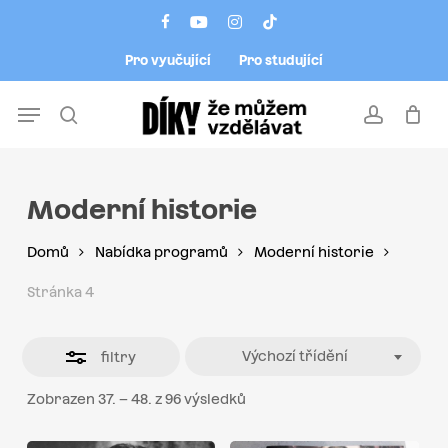
Skip
Menu
facebook
youtube
instagram
tiktok
to
Close
Pro vyučující
Pro studující
main
Filters
content
Menu
search
account
Moderní historie
Domů
Nabídka programů
Moderní historie
Stránka 4
Výchozí třídění
filtry
Zobrazen 37. – 48. z 96 výsledků