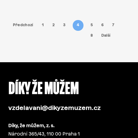
Předchozí
1
2
3
4
5
6
7
8
Další
vzdelavani@dikyzemuzem.cz
Díky, že můžem, z. s.
Národní 365/43, 110 00 Praha 1