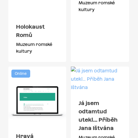
Muzeum romské
kultury
Holokaust
Romů
Muzeum romské
kultury
Online
Já jsem
odtamtud
utekl… Příběh
Jana Ištvána
Hravá
Muzeum romské