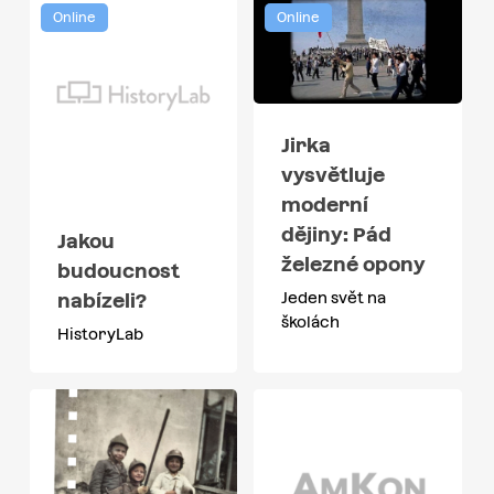
Online
Online
Jirka
vysvětluje
moderní
dějiny: Pád
Jakou
železné opony
budoucnost
Jeden svět na
nabízeli?
školách
HistoryLab