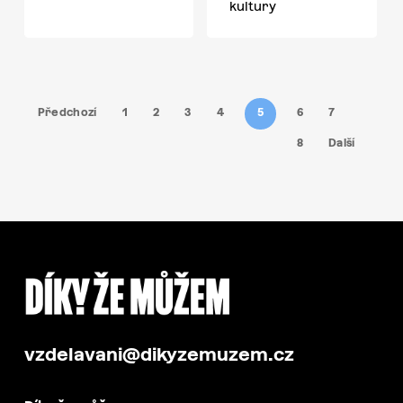
kultury
Předchozí
1
2
3
4
5
6
7
8
Další
vzdelavani@dikyzemuzem.cz