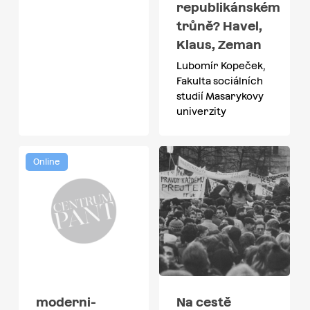
republikánském
trůně? Havel,
Klaus, Zeman
Lubomír Kopeček,
Fakulta sociálních
studií Masarykovy
univerzity
Online
moderni-
Na cestě