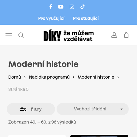
Skip
Menu
facebook
youtube
instagram
tiktok
to
Close
Pro vyučující
Pro studující
main
Filters
content
Menu
search
account
Moderní historie
Domů
Nabídka programů
Moderní historie
Stránka 5
Výchozí třídění
filtry
Zobrazen 49. – 60. z 96 výsledků