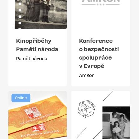
Kinopříběhy
Konference
Paměti národa
o bezpečnosti
spolupráce
Paměť národa
v Evropě
AmKon
Online