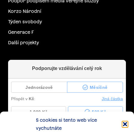
Podpoř podpisem média veřejné služby
Korzo Národní
Týden svobody
Generace F
Další projekty
S cookies si tento web více
vychutnáte