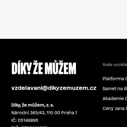
Naše vzdělá
Platforma 
vzdelavani@dikyzemuzem.cz
Samet na š
Akademie D
Díky, že můžem, z. s.
Ceny Jana 
Národní 365/43, 110 00 Praha 1
IČ: 05146895