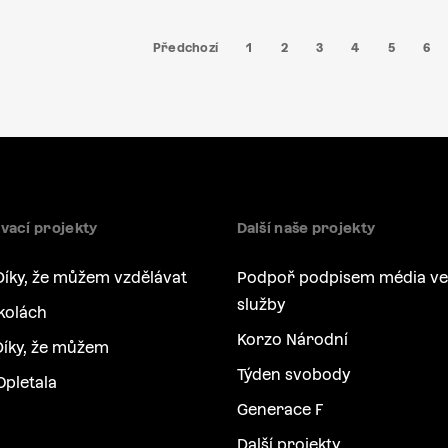
Předchozí
1
2
3
4
5
6
vací projekty
Další naše projekty
Díky, že můžem vzdělávat
Podpoř podpisem média ve
služby
kolách
Korzo Národní
íky, že můžem
Týden svobody
Opletala
Generace F
Další projekty