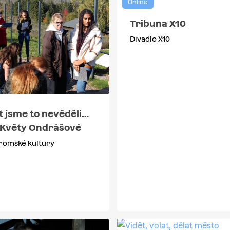
Online
Tribuna X10
Divadlo X10
t jsme to nevěděli…
 Květy Ondrášové
omské kultury