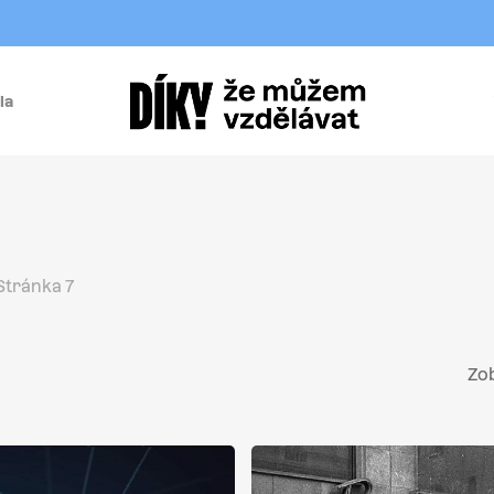
la
í
Stránka 7
Zob