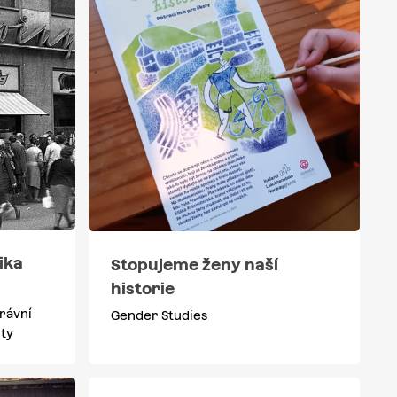
ika
Stopujeme ženy naší
historie
rávní
Gender Studies
ity