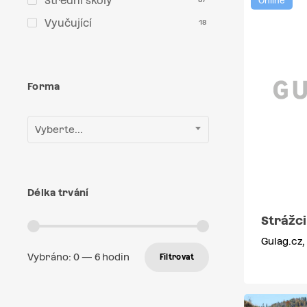
Střední školy
Online
Vyučující
18
Forma
Vyberte...
Délka trvání
Strážc
Gulag.cz,
Vybráno:
0
—
6
hodin
Filtrovat