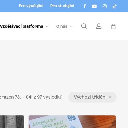
Menu
facebook
youtube
instagram
tiktok
Pro vyučující
Pro studující
search
account
Vzdělávací platforma
O nás
razen 73. – 84. z 97 výsledků
Výchozí třídění