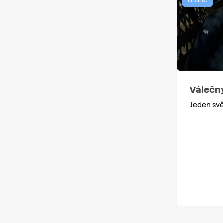
Online
Válečn
Jeden svě