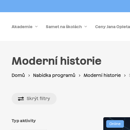
Skip
to
main
Akademie
Samet na školách
Ceny Jana Opleta
content
Stiskněte Enter pro vyhledávání nebo Esc pro zrušen
Moderní historie
Domů
Nabídka programů
Moderní historie
Skrýt
filtry
Typ aktivity
Online