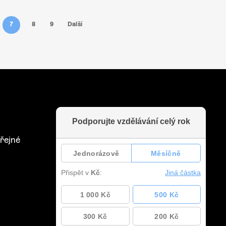
7
8
9
Další
řejné