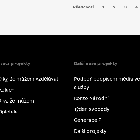
Předchozí
1
2
3
4
vací projekty
Další naše projekty
Díky, že můžem vzdělávat
Podpoř podpisem média ve
služby
kolách
Korzo Národní
íky, že můžem
Týden svobody
Opletala
Generace F
Další projekty