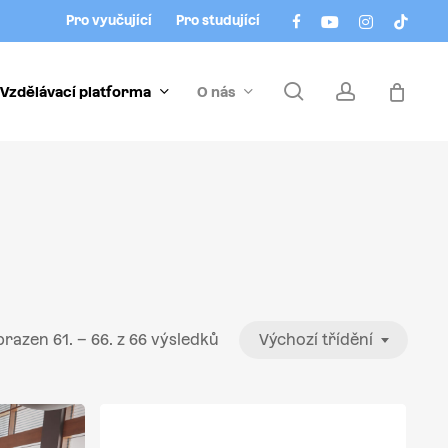
Menu
facebook
youtube
instagram
tiktok
Pro vyučující
Pro studující
search
account
Vzdělávací platforma
O nás
razen 61. – 66. z 66 výsledků
Výchozí třídění