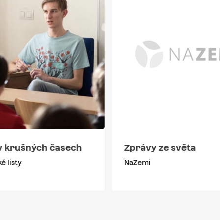
v krušných časech
Zprávy ze světa
é listy
NaZemi