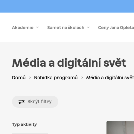
Skip
to
main
Akademie
Samet na školách
Ceny Jana Opleta
content
Stiskněte Enter pro vyhledávání nebo Esc pro zrušen
Média a digitální svět
Domů
Nabídka programů
Média a digitální svět
Skrýt
filtry
Typ aktivity