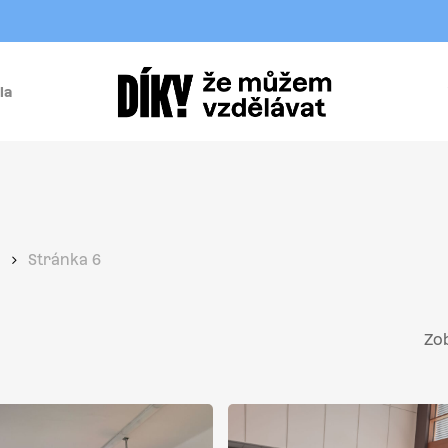
la
í
Stránka 6
Zob