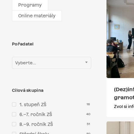
Programy
Online materiály
Pořadatel
Vyberte...
(Dez)i
Cílová skupina
gramot
1. stupeň ZŠ
16
Zvol si in
6.–7. ročník ZŠ
40
8.–9. ročník ZŠ
51
50