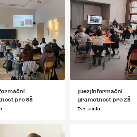
nformační
(Dez)informační
nost pro SŠ
gramotnost pro ZŠ
fo
Zvol si info