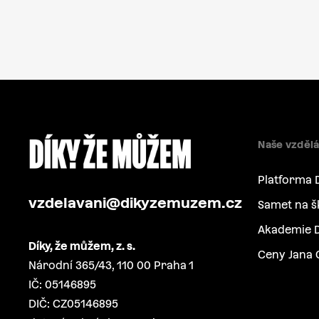
Naše vzdělá
Platforma 
vzdelavani@dikyzemuzem.cz
Samet na š
Akademie D
Díky, že můžem, z. s.
Ceny Jana 
Národní 365/43, 110 00 Praha 1
IČ: 05146895
DIČ: CZ05146895