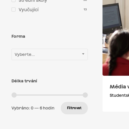
Střední školy
Vyučující
13
Forma
Vyberte...
Délka trvání
Média 
Studentsk
Vybráno:
0
—
6
hodin
Filtrovat