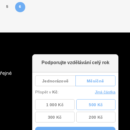
5
6
řejné