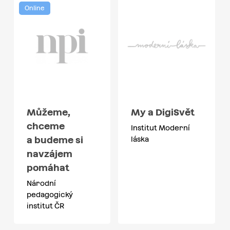
Online
Můžeme,
My a DigiSvět
chceme
Institut Moderní
a budeme si
láska
navzájem
pomáhat
Národní
pedagogický
institut ČR