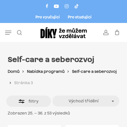
Skip
Menu
facebook
youtube
instagram
tiktok
to
Close
Pro vyučující
Pro studující
main
Filters
content
Menu
search
account
Self-care a seberozvoj
Domů
Nabídka programů
Self-care a seberozvoj
Stránka 3
Výchozí třídění
filtry
Zobrazen 25. – 36. z 53 výsledků