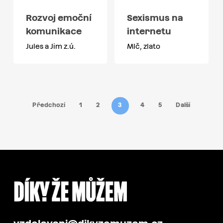
Rozvoj emoční
Sexismus na
komunikace
internetu
Jules a Jim z.ú.
Mlč, zlato
Předchozí
1
2
3
4
5
Další