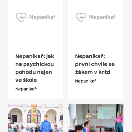
Nepanikař: jak
Nepanikař:
na psychickou
první chvíle se
pohodu nejen
žákem v krizi
ve škole
Nepanikař
Nepanikař