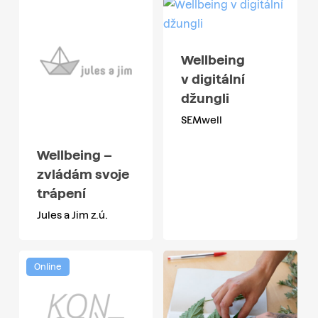
Wellbeing
v digitální
džungli
SEMwell
Wellbeing –
zvládám svoje
trápení
Jules a Jim z.ú.
Online