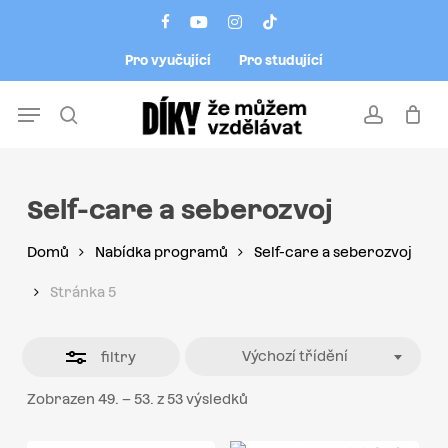
Skip
Menu
facebook
youtube
instagram
tiktok
to
Close
Pro vyučující
Pro studující
main
Filters
content
Menu
search
account
Self-care a seberozvoj
Domů
Nabídka programů
Self-care a seberozvoj
Stránka 5
Výchozí třídění
filtry
Zobrazen 49. – 53. z 53 výsledků