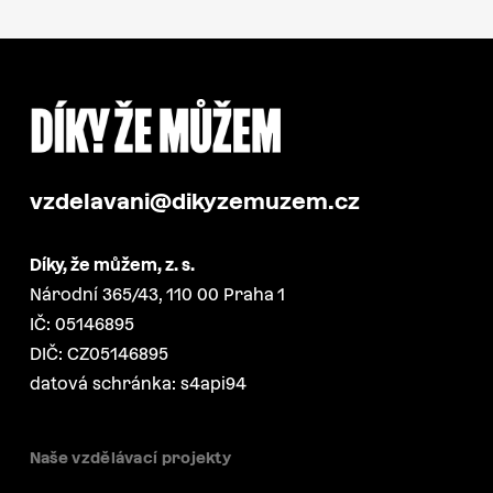
vzdelavani@dikyzemuzem.cz
Díky, že můžem, z. s.
Národní 365/43, 110 00 Praha 1
IČ: 05146895
DIČ: CZ05146895
datová schránka: s4api94
Naše vzdělávací projekty