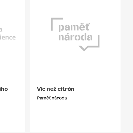
ího
Víc než citrón
Paměť národa
m