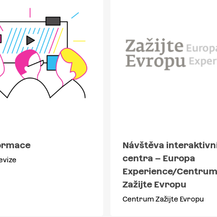
ormace
Návštěva interaktivn
centra – Europa
evize
Experience/Centru
Zažijte Evropu
Centrum Zažijte Evropu