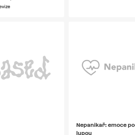
evize
Nepanikař: emoce p
lupou