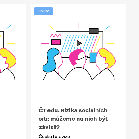
Online
ČT edu: Rizika sociálních
sítí: můžeme na nich být
závislí?
Česká televize