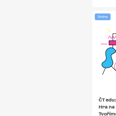
Online
ČT edu:
Hra na
Tvořím