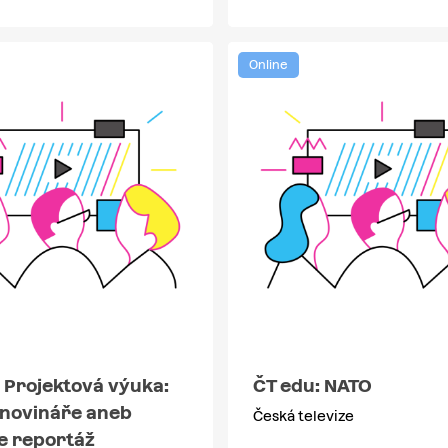
Online
 Projektová výuka:
ČT edu: NATO
 novináře aneb
Česká televize
e reportáž