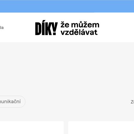
la
í
unikační
Z