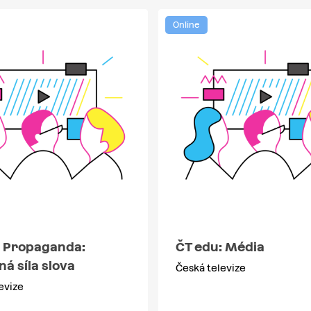
Online
: Propaganda:
ČT edu: Média
á síla slova
Česká televize
evize