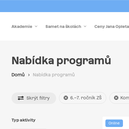
Skip
to
main
Akademie
Samet na školách
Ceny Jana Opleta
content
Stiskněte Enter pro vyhledávání nebo Esc pro zrušen
Nabídka programů
Domů
Nabídka programů
6.–7. ročník ZŠ
Kom
Skrýt
filtry
Typ aktivity
Online