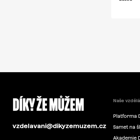
Naše vzdělá
Platforma 
vzdelavani@dikyzemuzem.cz
Samet na š
Akademie D