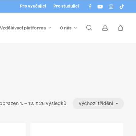
Menu
facebook
youtube
instagram
tiktok
Pro vyučující
Pro studující
search
account
Vzdělávací platforma
O nás
obrazen 1. – 12. z 26 výsledků
Výchozí třídění