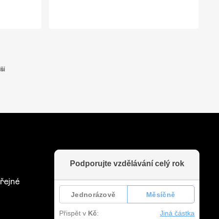
ší
řejné