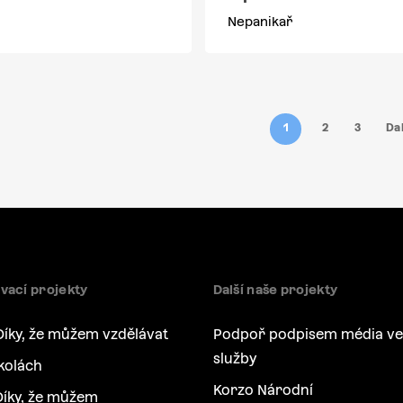
Nepanikař
1
2
3
Dal
vací projekty
Další naše projekty
Díky, že můžem vzdělávat
Podpoř podpisem média ve
služby
kolách
Korzo Národní
íky, že můžem