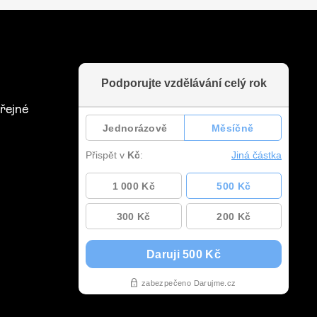
řejné