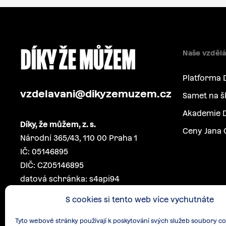
Naše vzdělá
Platforma 
vzdelavani@dikyzemuzem.cz
Samet na š
Akademie D
Díky, že můžem, z. s.
Ceny Jana 
Národní 365/43, 110 00 Praha 1
IČ: 05146895
DIČ: CZ05146895
datová schránka: s4api94
S cookies si tento web více vychutnáte
Tyto webové stránky používají k poskytování svých služeb soubory co