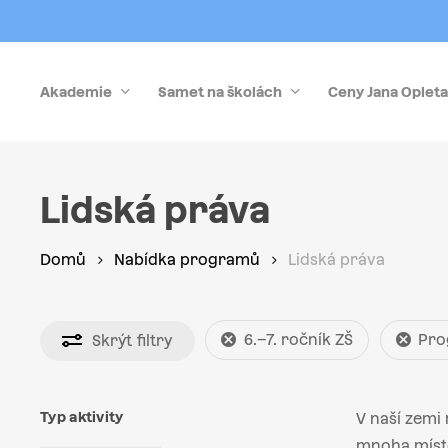
Skip
to
main
Akademie
Samet na školách
Ceny Jana Opleta
content
Stiskněte Enter pro vyhledávání nebo Esc pro zrušen
Lidská práva
Domů
Nabídka programů
Lidská práva
6.–7. ročník ZŠ
Pro
Skrýt
filtry
Typ aktivity
V naší zemi 
mnoha míste