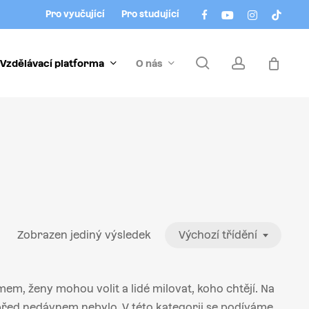
Menu
facebook
youtube
instagram
tiktok
Pro vyučující
Pro studující
search
account
Vzdělávací platforma
O nás
Zobrazen jediný výsledek
Výchozí třídění
mem, ženy mohou volit a lidé milovat, koho chtějí. Na
 před nedávnem nebylo. V této kategorii se podíváme,