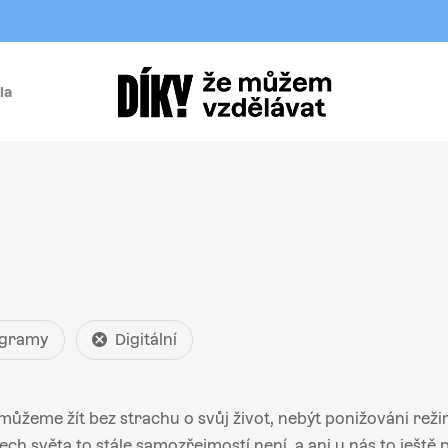
la
í
gramy
Digitální
můžeme žít bez strachu o svůj život, nebýt ponižováni reži
ch světa to stále samozřejmostí není, a ani u nás to ještě