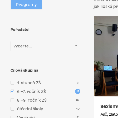
Programy
jak lidská p
Pořadatel
Vyberte...
Cílová skupina
1. stupeň ZŠ
3
6.–7. ročník ZŠ
17
8.–9. ročník ZŠ
37
Sexism
Střední školy
40
Mlč, zlato
Vyučující
7