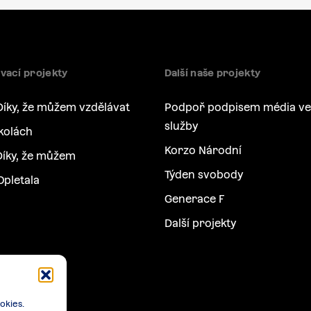
vací projekty
Další naše projekty
Díky, že můžem vzdělávat
Podpoř podpisem média ve
služby
kolách
Korzo Národní
íky, že můžem
Týden svobody
Opletala
Generace F
Další projekty
okies.