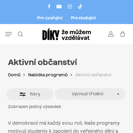
Skip
Menu
facebook
youtube
instagram
tiktok
to
Close
Pro vyučující
Pro studující
main
Filters
content
Menu
search
account
Aktivní občanství
Domů
Nabídka programů
Aktivní občanství
Výchozí třídění
filtry
Zobrazen jediný výsledek
V demokracii má každý svou roli. Naše programy
motivují studenty k zapojení do veřejného dění a