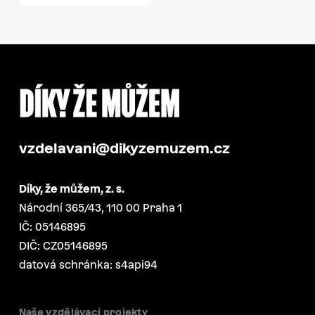
vzdelavani@dikyzemuzem.cz
Díky, že můžem, z. s.
Národní 365/43, 110 00 Praha 1
IČ: 05146895
DIČ: CZ05146895
datová schránka: s4api94
Naše vzdělávací projekty