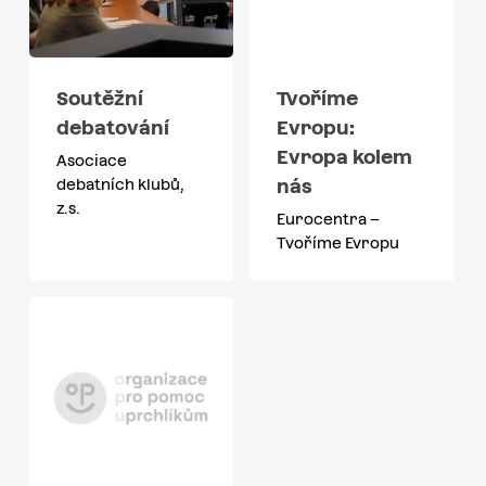
Soutěžní
Tvoříme
debatování
Evropu:
Evropa kolem
Asociace
nás
debatních klubů,
z.s.
Eurocentra –
Tvoříme Evropu