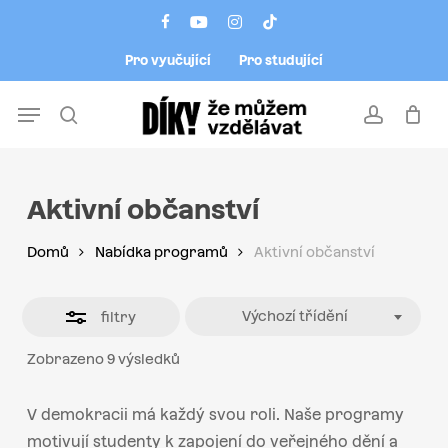
Skip
Menu
facebook
youtube
instagram
tiktok
to
Close
Pro vyučující
Pro studující
main
Filters
content
Menu
search
account
Aktivní občanství
Domů
Nabídka programů
Aktivní občanství
Výchozí třídění
filtry
Zobrazeno 9 výsledků
V demokracii má každý svou roli. Naše programy
motivují studenty k zapojení do veřejného dění a