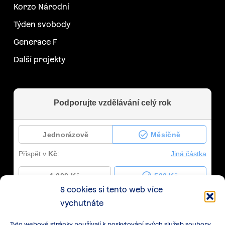
Korzo Národní
Týden svobody
Generace F
Další projekty
S cookies si tento web více
vychutnáte
Tyto webové stránky používají k poskytování svých služeb soubory