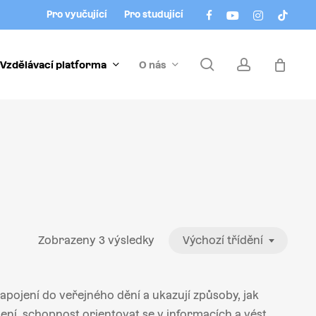
Menu
facebook
youtube
instagram
tiktok
Pro vyučující
Pro studující
search
account
Vzdělávací platforma
O nás
Zobrazeny 3 výsledky
Výchozí třídění
pojení do veřejného dění a ukazují způsoby, jak
ní, schopnost orientovat se v informacích a vést