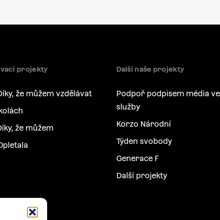
vací projekty
Další naše projekty
Díky, že můžem vzdělávat
Podpoř podpisem média ve
služby
kolách
Korzo Národní
íky, že můžem
Týden svobody
Opletala
Generace F
Další projekty