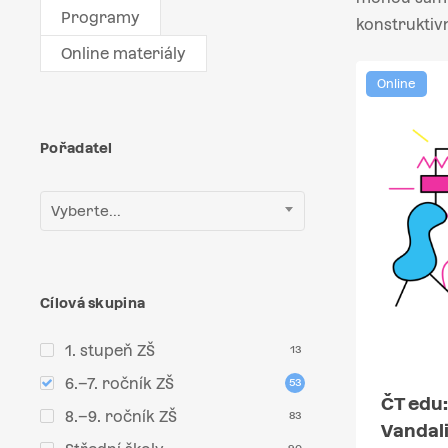
Programy
konstruktiv
Online materiály
Online
Pořadatel
Vyberte...
Cílová skupina
1. stupeň ZŠ
13
6.–7. ročník ZŠ
53
ČT edu:
8.–9. ročník ZŠ
83
Vandali