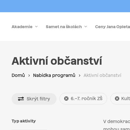
Skip
to
main
Akademie
Samet na školách
Ceny Jana Opleta
content
Stiskněte Enter pro vyhledávání nebo Esc pro zrušen
Aktivní občanství
Domů
Nabídka programů
Aktivní občanství
6.–7. ročník ZŠ
Kul
Skrýt
filtry
Typ aktivity
V demokraci
mohou sami 