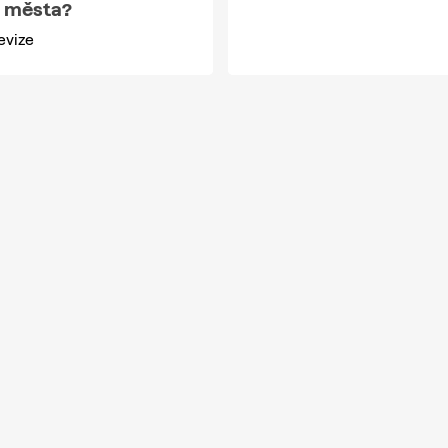
 města?
evize