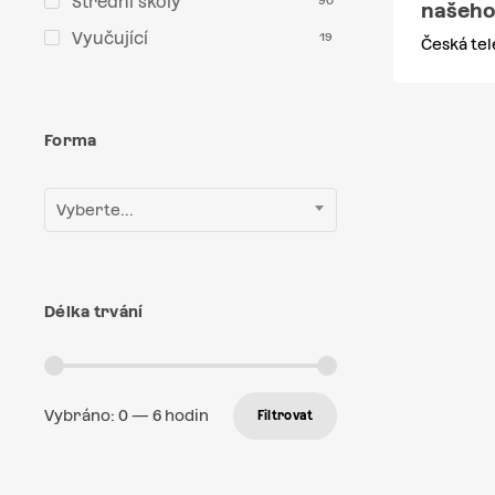
Střední školy
90
našeho
Vyučující
19
Česká tel
Forma
Vyberte...
Délka trvání
Vybráno:
0
—
6
hodin
Filtrovat