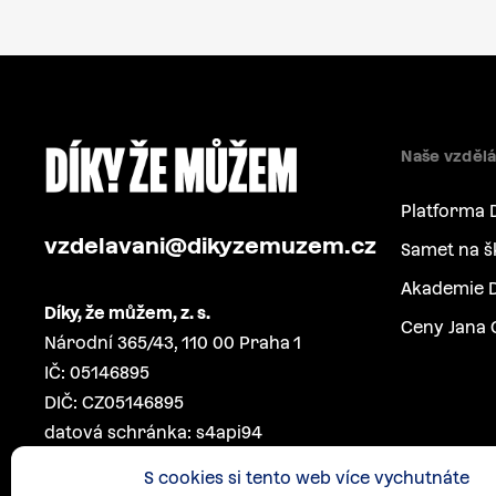
Naše vzdělá
Platforma 
vzdelavani@dikyzemuzem.cz
Samet na š
Akademie D
Díky, že můžem, z. s.
Ceny Jana 
Národní 365/43, 110 00 Praha 1
IČ: 05146895
DIČ: CZ05146895
datová schránka: s4api94
S cookies si tento web více vychutnáte