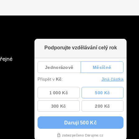
řejné