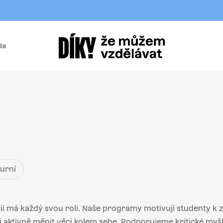
la
í
turní
i má každý svou roli. Naše programy motivují studenty k za
aktivně měnit věci kolem sebe. Podporujeme kritické myšle