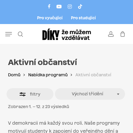
Skip
Menu
facebook
youtube
instagram
tiktok
to
Close
Pro vyučující
Pro studující
main
Filters
content
Menu
search
account
Aktivní občanství
Domů
Nabídka programů
Aktivní občanství
Výchozí třídění
filtry
Zobrazen 1. – 12. z 23 výsledků
V demokracii má každý svou roli. Naše programy
motivují studenty k zapojení do veřejného dění a