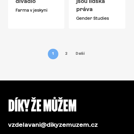
divadlo
jsou lidská
práva
Farma v jeskyni
Gender Studies
1
2
Další
vzdelavani@dikyzemuzem.cz