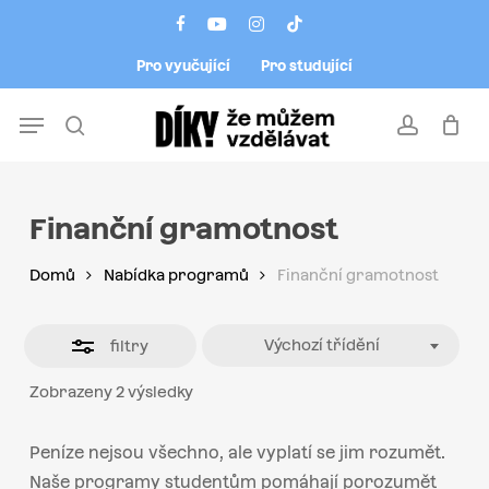
Skip
Menu
facebook
youtube
instagram
tiktok
to
Close
Pro vyučující
Pro studující
main
Filters
content
Menu
search
account
Finanční gramotnost
Domů
Nabídka programů
Finanční gramotnost
Výchozí třídění
filtry
Zobrazeny 2 výsledky
Peníze nejsou všechno, ale vyplatí se jim rozumět.
Naše programy studentům pomáhají porozumět