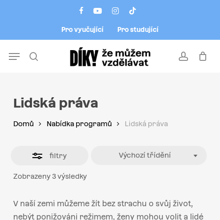
Skip
Menu
facebook
youtube
instagram
tiktok
to
Close
Pro vyučující
Pro studující
main
Filters
content
Menu
search
account
Lidská práva
Domů
Nabídka programů
Lidská práva
Výchozí třídění
filtry
Zobrazeny 3 výsledky
V naší zemi můžeme žít bez strachu o svůj život,
nebýt ponižováni režimem, ženy mohou volit a lidé