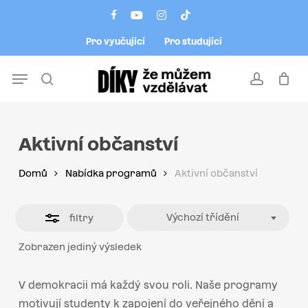
Skip
Menu
facebook
youtube
instagram
tiktok
to
Close
Pro vyučující
Pro studující
main
Filters
content
Menu
search
account
Aktivní občanství
Domů
Nabídka programů
Aktivní občanství
Výchozí třídění
filtry
Zobrazen jediný výsledek
V demokracii má každý svou roli. Naše programy
motivují studenty k zapojení do veřejného dění a