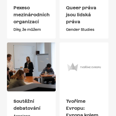
Pexeso
Queer práva
mezinárodních
jsou lidská
organizací
práva
Díky, že můžem
Gender Studies
Soutěžní
Tvoříme
debatování
Evropu:
Evropa kolem
Asociace