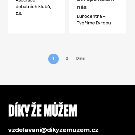
nás
debatních klubů,
z.s.
Eurocentra –
Tvoříme Evropu
1
2
Další
vzdelavani@dikyzemuzem.cz