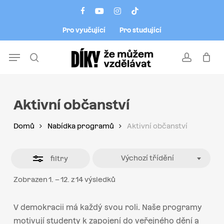
Skip
Menu
facebook
youtube
instagram
tiktok
to
Close
Pro vyučující
Pro studující
main
Filters
content
Menu
search
account
Aktivní občanství
Domů
Nabídka programů
Aktivní občanství
Výchozí třídění
filtry
Zobrazen 1. – 12. z 14 výsledků
V demokracii má každý svou roli. Naše programy
motivují studenty k zapojení do veřejného dění a