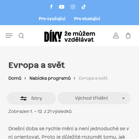
Skip
Menu
facebook
youtube
instagram
tiktok
to
Close
Pro vyučující
Pro studující
main
Filters
content
Menu
search
account
Evropa a svět
Domů
Nabídka programů
Evropa a svět
Výchozí třídění
filtry
Zobrazen 1. – 12. z 21 výsledků
Dnešní doba se rychle
mění
a není jednoduché se v
ní orientovat. Proto je důležité rozumět tomu, jak