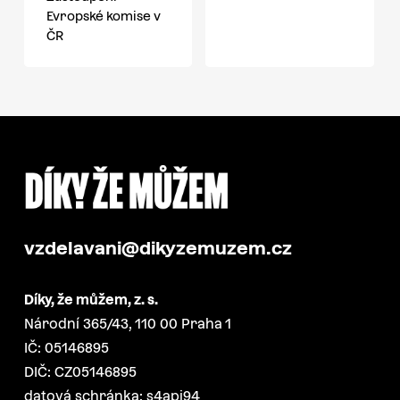
Evropské komise v
ČR
vzdelavani@dikyzemuzem.cz
Díky, že můžem, z. s.
Národní 365/43, 110 00 Praha 1
IČ: 05146895
DIČ: CZ05146895
datová schránka: s4api94