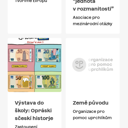
“jednota
Tvoříme Evropu
v rozmanitosti”
Asociace pro
mezinárodní otázky
Výstava do
Země původu
školy: Opráski
Organizace pro
sčeskí historje
pomoc uprchlíkům
Zastoupení