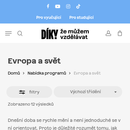
Skip
Menu
facebook
youtube
instagram
tiktok
to
Close
Pro vyučující
Pro studující
main
Filters
content
Menu
search
account
Evropa a svět
Domů
Nabídka programů
Evropa a svět
Výchozí třídění
filtry
Zobrazeno 12 výsledků
Dnešní doba se rychle
mění
a není jednoduché se v
ní orientovat. Proto je důležité rozumět tomu, jak