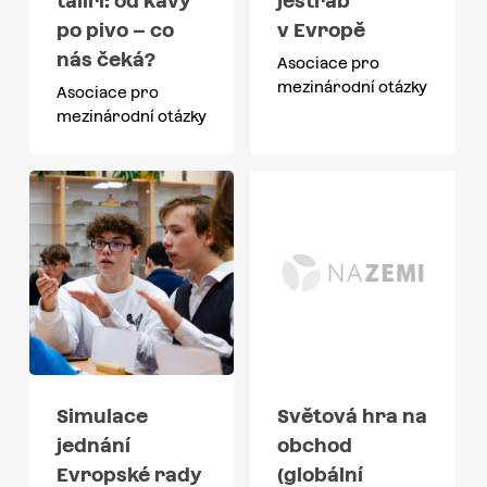
talíři: od kávy
jestřáb
po pivo – co
v Evropě
nás čeká?
Asociace pro
mezinárodní otázky
Asociace pro
mezinárodní otázky
Simulace
Světová hra na
jednání
obchod
Evropské rady
(globální