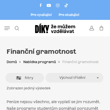
Skip
Menu
facebook
youtube
instagram
tiktok
to
Close
Pro vyučující
Pro studující
main
Filters
content
Menu
search
account
Finanční gramotnost
Domů
Nabídka programů
Finanční gramotnost
Výchozí třídění
filtry
Zobrazen jediný výsledek
Peníze nejsou všechno, ale vyplatí se jim rozumět.
Naše programy studentům pomáhají porozumět