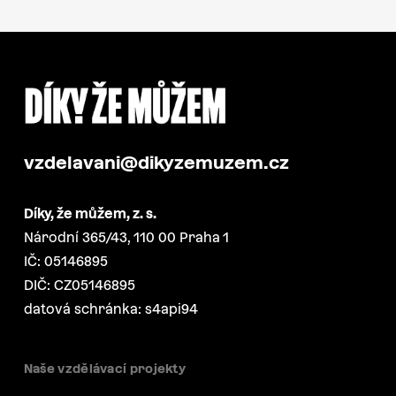
vzdelavani@dikyzemuzem.cz
Díky, že můžem, z. s.
Národní 365/43, 110 00 Praha 1
IČ: 05146895
DIČ: CZ05146895
datová schránka: s4api94
Naše vzdělávací projekty