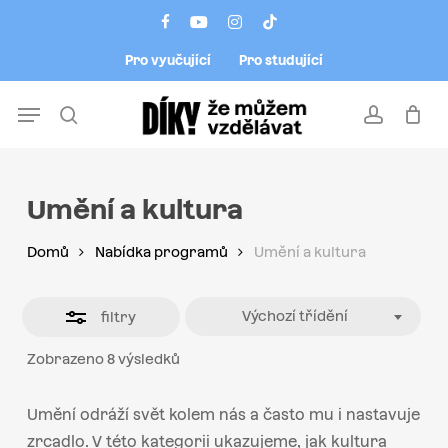
Skip
Menu
facebook
youtube
instagram
tiktok
to
Close
Pro vyučující
Pro studující
main
Filters
content
Menu
search
account
Umění a kultura
Domů
Nabídka programů
Umění a kultura
Výchozí třídění
filtry
Zobrazeno 8 výsledků
Umění odráží svět kolem nás a často mu i nastavuje
zrcadlo. V této kategorii ukazujeme, jak kultura