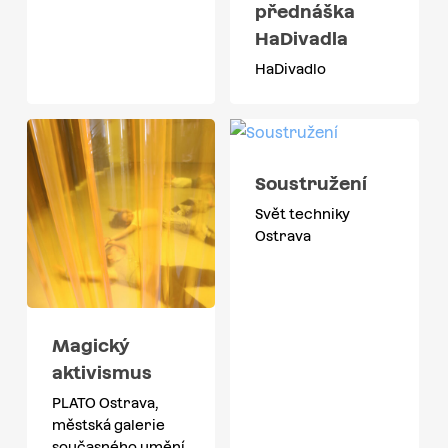
přednáška
HaDivadla
HaDivadlo
Soustružení
Svět techniky
Ostrava
Magický
aktivismus
PLATO Ostrava,
městská galerie
současného umění