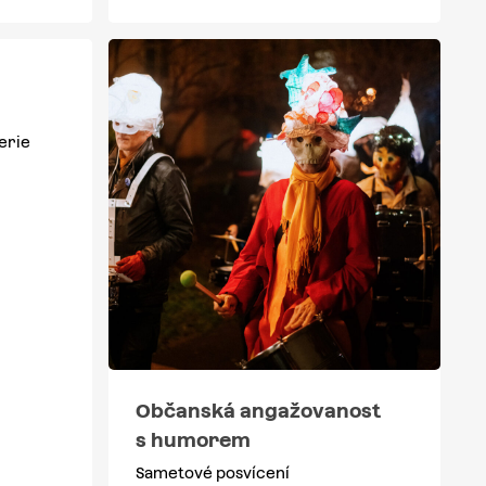
erie
Občanská angažovanost
s humorem
Sametové posvícení