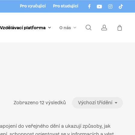
Menu
facebook
youtube
instagram
tiktok
Pro vyučující
Pro studující
search
account
Vzdělávací platforma
O nás
Zobrazeno 12 výsledků
Výchozí třídění
pojení do veřejného dění a ukazují způsoby, jak
ní, schopnost orientovat se v informacích a vést