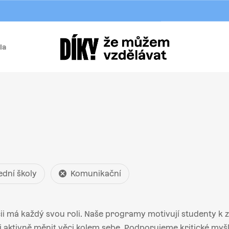
la
í
ední školy
Komunikační
i má každý svou roli. Naše programy motivují studenty k za
aktivně měnit věci kolem sebe. Podporujeme kritické myšle