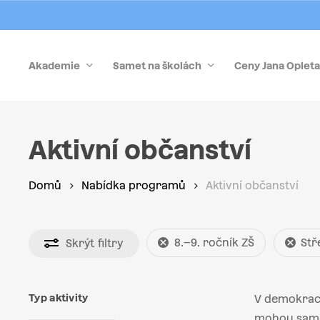
Skip
to
main
Akademie
Samet na školách
Ceny Jana Opleta
content
Stiskněte Enter pro vyhledávání nebo Esc pro zrušen
Aktivní občanství
Domů
Nabídka programů
Aktivní občanství
8.–9. ročník ZŠ
Stř
Skrýt
filtry
Typ aktivity
V demokraci
mohou sami 