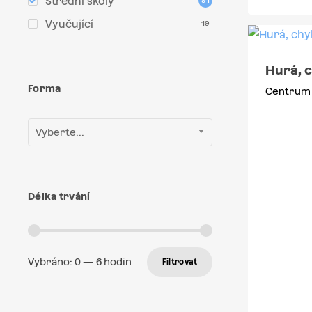
Střední školy
91
Vyučující
19
Hurá, 
Forma
Centrum 
Vyberte...
Délka trvání
Vybráno:
0
—
6
hodin
Filtrovat