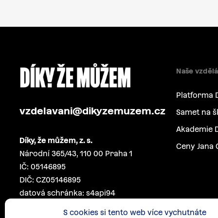
Naše vzdělá
Platforma 
vzdelavani@dikyzemuzem.cz
Samet na š
Akademie D
Díky, že můžem, z. s.
Ceny Jana 
Národní 365/43, 110 00 Praha 1
IČ: 05146895
DIČ: CZ05146895
datová schránka: s4api94
S cookies si tento web více vychutnáte