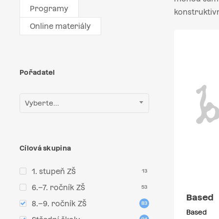
Programy
konstruktiv
Online materiály
Pořadatel
Vyberte...
Cílová skupina
1. stupeň ZŠ
13
6.–7. ročník ZŠ
53
Based
8.–9. ročník ZŠ
83
Based