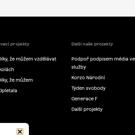
vací projekty
Další naše projekty
Díky, že můžem vzdělávat
Podpoř podpisem média ve
služby
kolách
Korzo Národní
íky, že můžem
Týden svobody
Opletala
Generace F
Další projekty