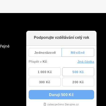
řejné