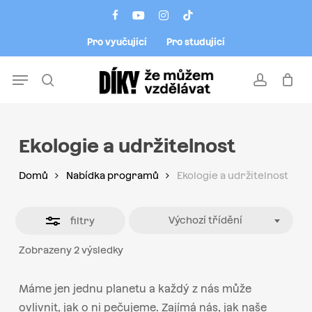
Skip
Menu
facebook
youtube
instagram
tiktok
to
Close
Pro vyučující
Pro studující
main
Filters
content
Menu
search
account
Ekologie a udržitelnost
Domů
Nabídka programů
Ekologie a udržitelnost
Výchozí třídění
filtry
Zobrazeny 2 výsledky
Máme jen jednu planetu a každý z nás může
ovlivnit, jak o ni pečujeme. Zajímá nás, jak naše