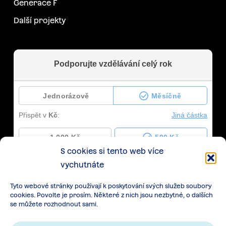
Generace F
Další projekty
S cookies si tento web více
vychutnáte
Tyto webové stránky používají k poskytování svých služeb soubory
cookies. Povolte je prosím. Některé z nich jsou nezbytné, o dalších
se můžete rozhodnout sami.