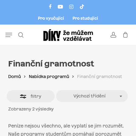
Skip
Menu
facebook
youtube
instagram
tiktok
to
Close
Pro vyučující
Pro studující
main
Filters
content
Menu
search
account
Finanční gramotnost
Domů
Nabídka programů
Finanční gramotnost
Výchozí třídění
filtry
Zobrazeny 2 výsledky
Peníze nejsou všechno, ale vyplatí se jim rozumět.
Naše programy studentům pomáhají porozumět