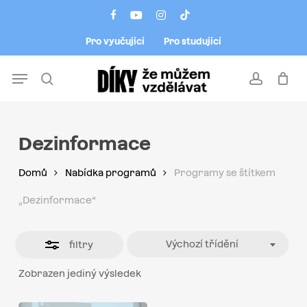
Skip
Menu
facebook
youtube
instagram
tiktok
to
Close
Pro vyučující
Pro studující
main
Filters
content
Menu
search
account
Dezinformace
Domů
Nabídka programů
Programy se štítkem
„Dezinformace“
Výchozí třídění
filtry
Zobrazen jediný výsledek