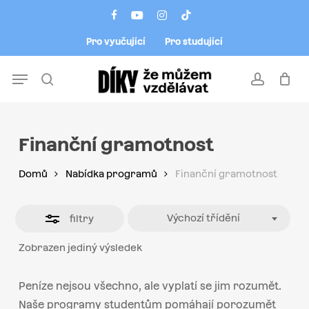
Skip
Menu
facebook
youtube
instagram
tiktok
to
Close
Pro vyučující
Pro studující
main
Filters
content
Menu
search
account
Finanční gramotnost
Domů
Nabídka programů
Finanční gramotnost
Výchozí třídění
filtry
Zobrazen jediný výsledek
Peníze nejsou všechno, ale vyplatí se jim rozumět.
Naše programy studentům pomáhají porozumět