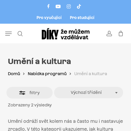
Skip
Menu
facebook
youtube
instagram
tiktok
to
Close
Pro vyučující
Pro studující
main
Filters
content
Menu
search
account
Umění a kultura
Domů
Nabídka programů
Umění a kultura
Výchozí třídění
filtry
Zobrazeny 2 výsledky
Umění odráží svět kolem nás a často mu i nastavuje
zrcadlo. V této kategorii ukazujeme, jak kultura