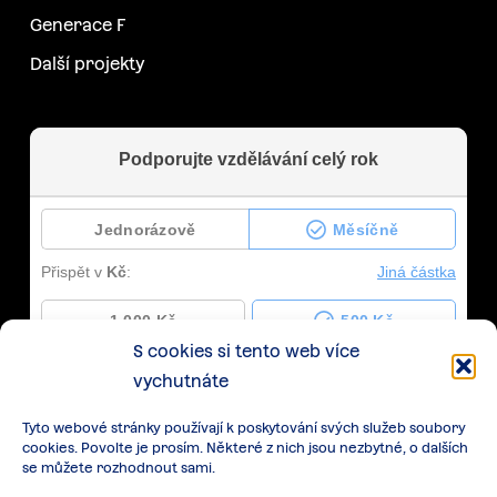
Generace F
Další projekty
S cookies si tento web více
vychutnáte
Tyto webové stránky používají k poskytování svých služeb soubory
cookies. Povolte je prosím. Některé z nich jsou nezbytné, o dalších
se můžete rozhodnout sami.