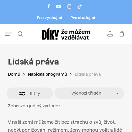
Skip
Menu
facebook
youtube
instagram
tiktok
to
Close
Pro vyučující
Pro studující
main
Filters
content
Menu
search
account
Lidská práva
Domů
Nabídka programů
Lidská práva
Výchozí třídění
filtry
Zobrazen jediný výsledek
V naší zemi můžeme žít bez strachu o svůj život,
nebýt ponižováni režimem, ženy mohou volit a lidé