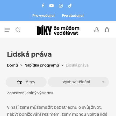
Skip
Menu
facebook
youtube
instagram
tiktok
to
Close
Pro vyučující
Pro studující
main
Filters
content
Menu
search
account
Lidská práva
Domů
Nabídka programů
Lidská práva
Výchozí třídění
filtry
Zobrazen jediný výsledek
V naší zemi můžeme žít bez strachu o svůj život,
nebýt ponižováni režimem, ženy mohou volit a lidé