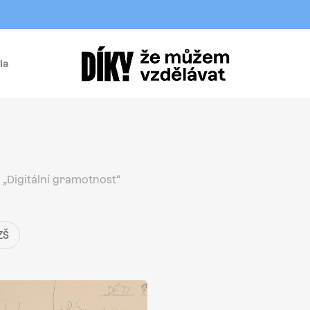
la
í
„Digitální gramotnost“
ZŠ