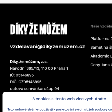
Naše vzdělá
Platforma 
vzdelavani@dikyzemuzem.cz
Samet na š
Akademie D
Díky, že můžem, z. s.
Ceny Jana 
Národní 365/43, 110 00 Praha 1
IČ: 05146895
DIČ: CZ05146895
datová schránka: s4api94
S cookies si tento web více vychutnáte
Tyto webové stránky používají k poskytování svých služeb soubory co