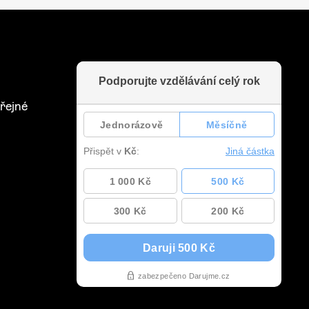
řejné