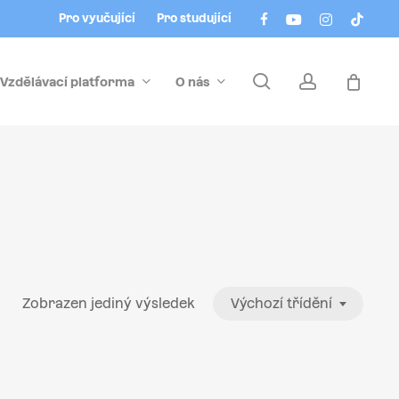
Menu
facebook
youtube
instagram
tiktok
Pro vyučující
Pro studující
search
account
Vzdělávací platforma
O nás
Zobrazen jediný výsledek
Výchozí třídění