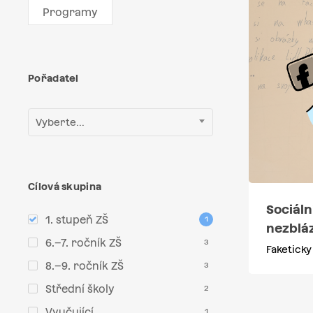
Programy
Pořadatel
Vyberte...
Cílová skupina
Sociální
1. stupeň ZŠ
1
nezbláz
6.–7. ročník ZŠ
3
Faketicky
8.–9. ročník ZŠ
3
Střední školy
2
Vyučující
1