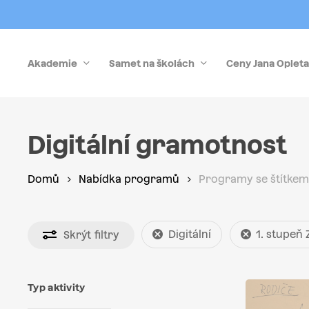
Skip
to
main
Akademie
Samet na školách
Ceny Jana Opleta
content
Stiskněte Enter pro vyhledávání nebo Esc pro zrušen
Digitální gramotnost
Domů
Nabídka programů
Programy se štítkem 
Digitální
1. stupeň 
Skrýt
filtry
Typ aktivity