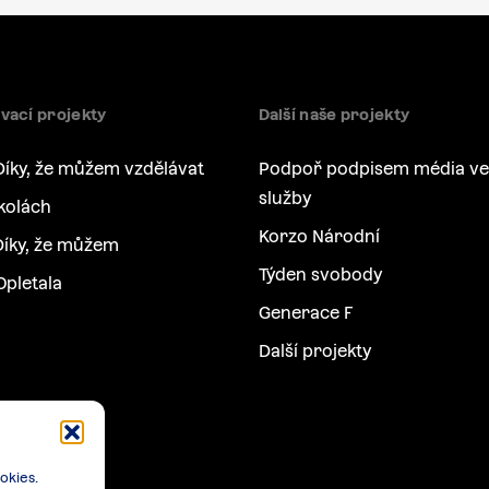
vací projekty
Další naše projekty
Díky, že můžem vzdělávat
Podpoř podpisem média ve
služby
kolách
Korzo Národní
íky, že můžem
Týden svobody
Opletala
Generace F
Další projekty
okies.