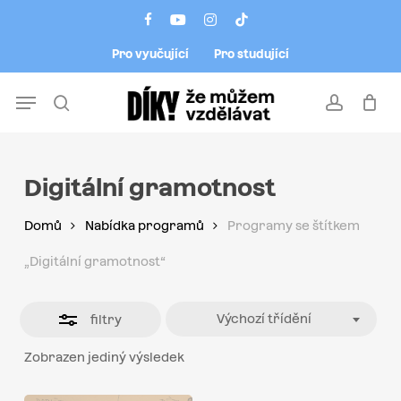
Skip
Menu
facebook
youtube
instagram
tiktok
to
Close
Pro vyučující
Pro studující
main
Filters
content
Menu
search
account
Digitální gramotnost
Domů
Nabídka programů
Programy se štítkem
„Digitální gramotnost“
Výchozí třídění
filtry
Zobrazen jediný výsledek