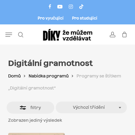
Skip
Menu
facebook
youtube
instagram
tiktok
to
Close
Pro vyučující
Pro studující
main
Filters
content
Menu
search
account
Digitální gramotnost
Domů
Nabídka programů
Programy se štítkem
„Digitální gramotnost“
Výchozí třídění
filtry
Zobrazen jediný výsledek