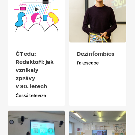
ČT edu:
Dezinfombies
Redaktoři: jak
Fakescape
vznikaly
zprávy
v 80. letech
Česká televize