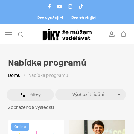
Skip
Menu
facebook
youtube
instagram
tiktok
to
Close
Pro vyučující
Pro studující
main
Filters
content
Menu
search
account
Nabídka programů
Domů
Nabídka programů
Výchozí třídění
filtry
Zobrazeno 8 výsledků
Online