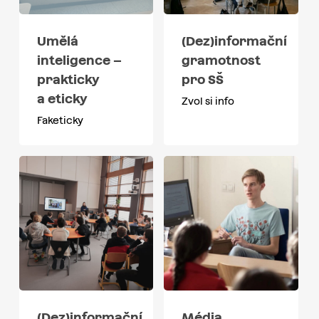
Umělá
(Dez)informační
inteligence –
gramotnost
prakticky
pro SŠ
a eticky
Zvol si info
Faketicky
(Dez)informační
Média