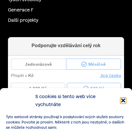
Generace F
Další projekty
S cookies si tento web více
vychutnáte
Tyto webové stránky používají k poskytování svých služeb soubory
cookies. Povolte je prosím. Některé z nich jsou nezbytné, o dalších
se můžete rozhodnout sami.