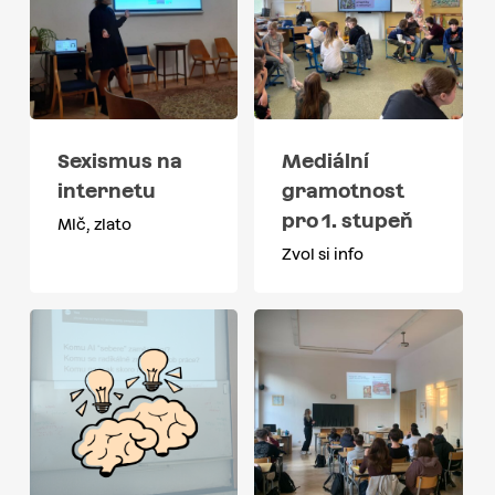
Sexismus na
Mediální
internetu
gramotnost
pro 1. stupeň
Mlč, zlato
Zvol si info