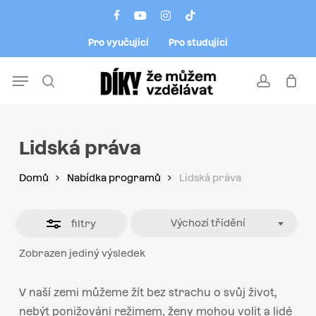
Skip
Menu
facebook
youtube
instagram
tiktok
to
Close
Pro vyučující
Pro studující
main
Filters
content
Menu
search
account
Lidská práva
Domů
Nabídka programů
Lidská práva
Výchozí třídění
filtry
Zobrazen jediný výsledek
V naší zemi můžeme žít bez strachu o svůj život,
nebýt ponižováni režimem, ženy mohou volit a lidé