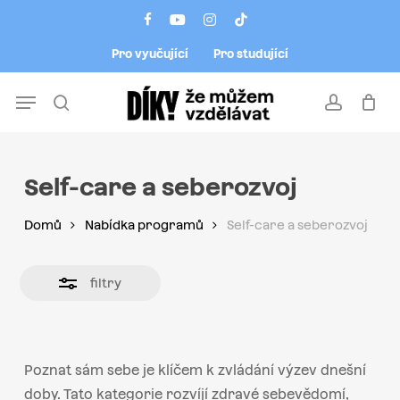
Skip
Menu
facebook
youtube
instagram
tiktok
to
Close
Pro vyučující
Pro studující
main
Filters
content
Menu
search
account
Self-care a seberozvoj
Domů
Nabídka programů
Self-care a seberozvoj
filtry
Poznat sám sebe je klíčem k zvládání výzev dnešní
doby. Tato kategorie rozvíjí zdravé sebevědomí,