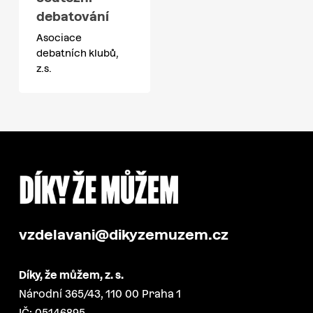
debatování
Asociace
debatních klubů,
z.s.
vzdelavani@dikyzemuzem.cz
Díky, že můžem, z. s.
Národní 365/43, 110 00 Praha 1
IČ: 05146895