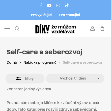
Skip
Menu
facebook
youtube
instagram
tiktok
to
Close
Pro vyučující
Pro studující
main
Filters
content
Menu
search
account
Self-care a seberozvoj
Domů
Nabídka programů
Self-care a seberozvoj
Výchozí třídění
filtry
Zobrazen jediný výsledek
Poznat sám sebe je klíčem k zvládání výzev dnešní
doby. Tato kategorie rozvíjí zdravé sebevědomí,