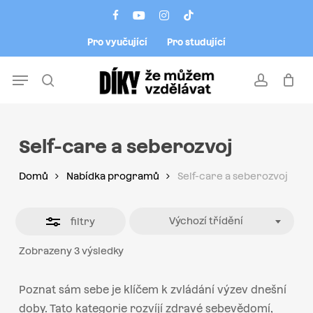
Skip
Menu
facebook
youtube
instagram
tiktok
to
Close
Pro vyučující
Pro studující
main
Filters
content
Menu
search
account
Self-care a seberozvoj
Domů
Nabídka programů
Self-care a seberozvoj
Výchozí třídění
filtry
Zobrazeny 3 výsledky
Poznat sám sebe je klíčem k zvládání výzev dnešní
doby. Tato kategorie rozvíjí zdravé sebevědomí,