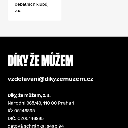
debatních klubů,
z.s.
vzdelavani@dikyzemuzem.cz
Díky, že můžem, z. s.
Národní 365/43, 110 00 Praha 1
IČ: 05146895
DIČ: CZ05146895
datová schránka: s4api94