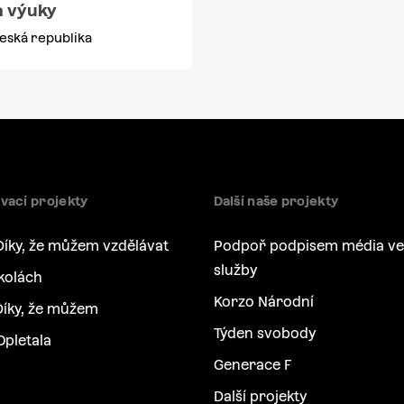
 výuky
eská republika
vací projekty
Další naše projekty
Díky, že můžem vzdělávat
Podpoř podpisem média ve
služby
kolách
Korzo Národní
íky, že můžem
Týden svobody
Opletala
Generace F
Další projekty