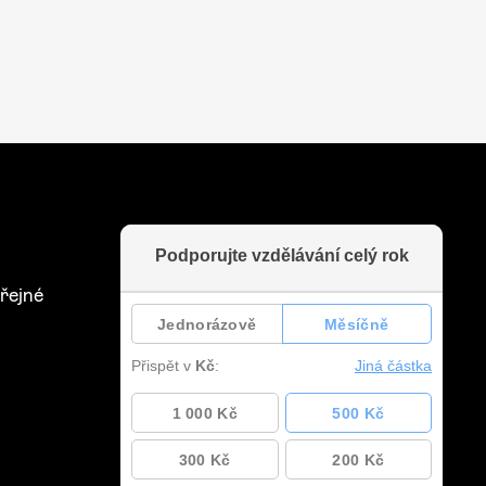
řejné