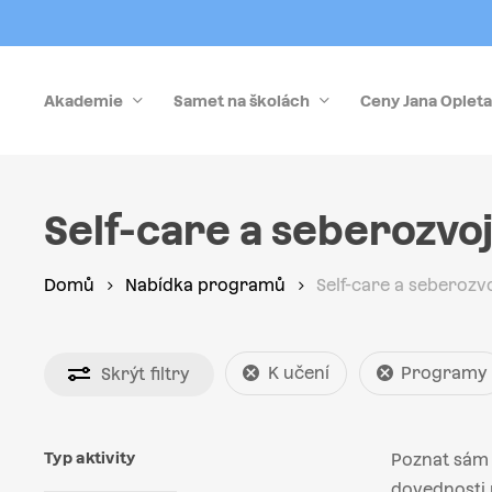
Skip
to
main
Akademie
Samet na školách
Ceny Jana Opleta
content
Stiskněte Enter pro vyhledávání nebo Esc pro zrušen
Self-care a seberozvo
Domů
Nabídka programů
Self-care a seberozv
K učení
Programy
Skrýt
filtry
Typ aktivity
Poznat sám 
dovednosti p