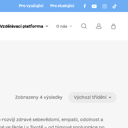
Menu
facebook
youtube
instagram
tiktok
Pro vyučující
Pro studující
search
account
Vzdělávací platforma
O nás
Zobrazeny 4 výsledky
Výchozí třídění
 rozvíjí zdravé sebevědomí, empatii, odolnost a
lné ve škole i v životě – od týmové spolupráce po