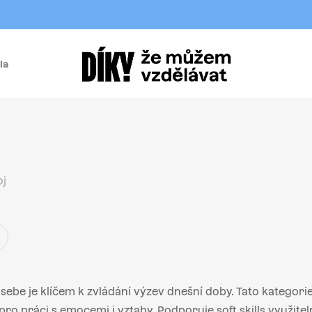
la
í
j
oj
sebe je klíčem k zvládání výzev dnešní doby. Tato kategorie
ro práci s emocemi i vztahy. Podporuje soft skills využite