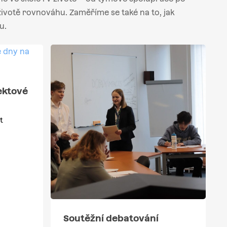
 životě rovnováhu. Zaměříme se také na to, jak
u.
ektové
t
Soutěžní debatování