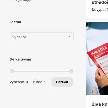
středo
Nevypusť
Forma
Vyberte...
Délka trvání
Vybráno:
0
—
6
hodin
Filtrovat
Živá kn