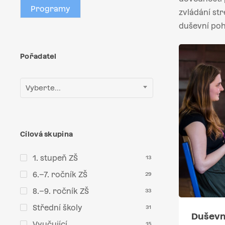
Programy
zvládání str
duševní poh
Pořadatel
Vyberte...
Cílová skupina
1. stupeň ZŠ
13
6.–7. ročník ZŠ
29
8.–9. ročník ZŠ
33
Střední školy
31
Duševn
Vyučující
15