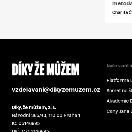
metoda
Charita Č
Naše vzdělá
Platforma 
vzdelavani@dikyzemuzem.cz
Samet na š
Akademie D
Díky, že můžem, z. s.
Ceny Jana 
Národní 365/43, 110 00 Praha 1
IČ: 05146895
DIČ: CZ05146895