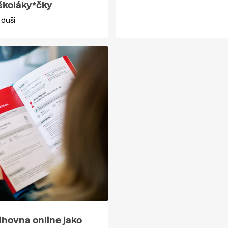
školáky*čky
 duši
ihovna online jako