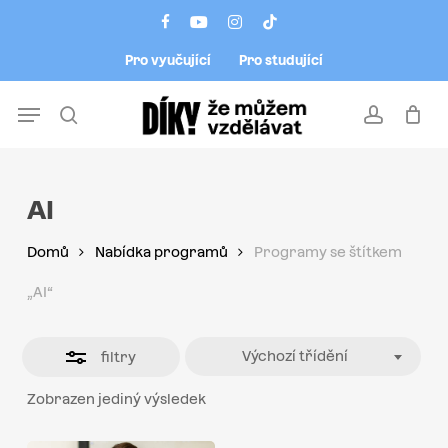
Skip
Menu
facebook
youtube
instagram
tiktok
to
Close
Pro vyučující
Pro studující
main
Filters
content
Menu
search
account
AI
Domů
Nabídka programů
Programy se štítkem
„AI“
Výchozí třídění
filtry
Zobrazen jediný výsledek