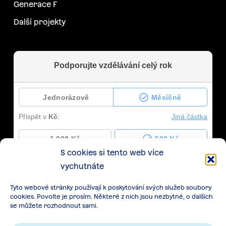
Generace F
Další projekty
S cookies si tento web více
vychutnáte
Tyto webové stránky používají k poskytování svých služeb soubory
cookies. Povolte je prosím. Některé z nich jsou nezbytné, o dalších
se můžete rozhodnout sami.