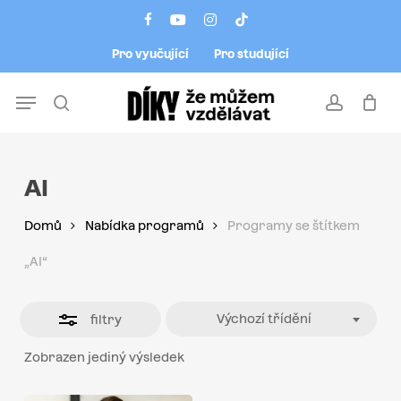
Skip
Menu
facebook
youtube
instagram
tiktok
to
Close
Pro vyučující
Pro studující
main
Filters
content
Menu
search
account
AI
Domů
Nabídka programů
Programy se štítkem
„AI“
Výchozí třídění
filtry
Zobrazen jediný výsledek