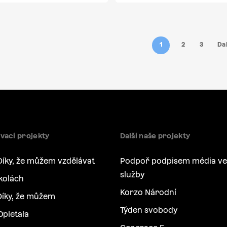
1
2
3
Dal
vací projekty
Další naše projekty
Díky, že můžem vzdělávat
Podpoř podpisem média ve
služby
kolách
Korzo Národní
íky, že můžem
Týden svobody
Opletala