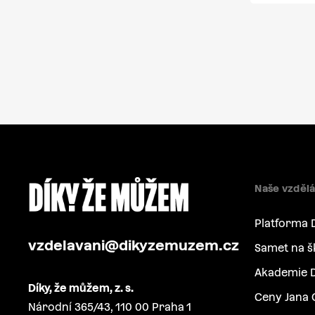
Naše vzdělá
Platforma 
vzdelavani@dikyzemuzem.cz
Samet na š
Akademie D
Díky, že můžem, z. s.
Ceny Jana 
Národní 365/43, 110 00 Praha 1