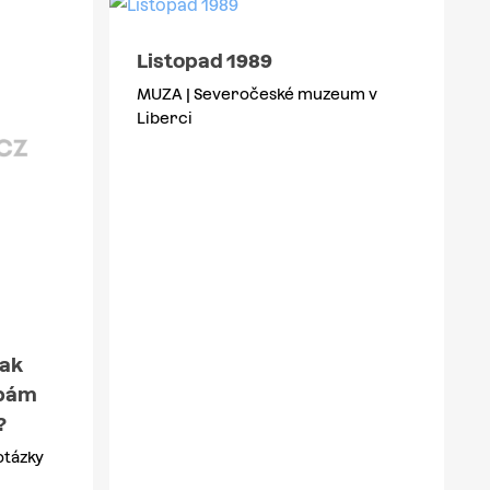
Listopad 1989
MUZA | Severočeské muzeum v
Liberci
Jak
zbám
?
otázky