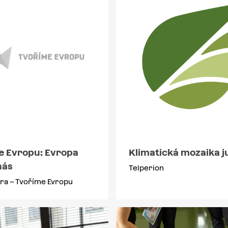
e Evropu: Evropa
Klimatická mozaika j
nás
Telperion
ra – Tvoříme Evropu