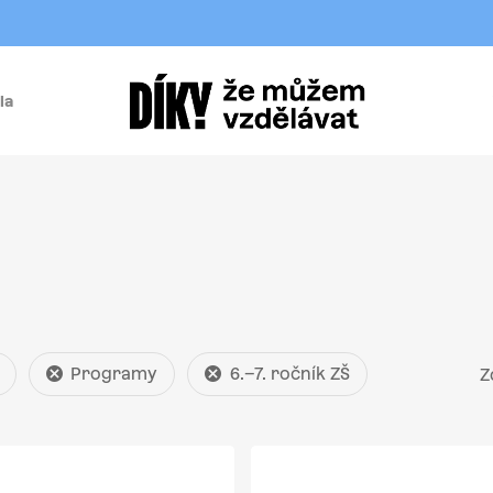
la
í
Programy
6.–7. ročník ZŠ
Z