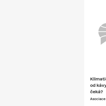
Klimati
od kávy
čeká?
Asociace