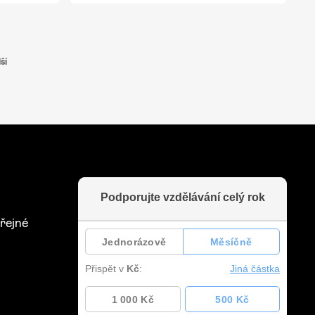
ší
řejné