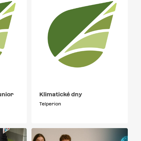
unior
Klimatické dny
Telperion