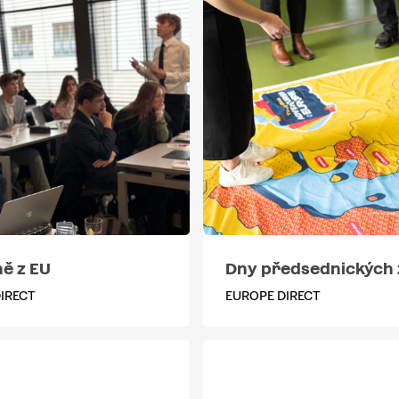
ě z EU
Dny předsednických
IRECT
EUROPE DIRECT