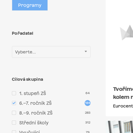
Programy
Pořadatel
Vyberte...
Cílová skupina
Tvořím
1. stupeň ZŠ
64
kolem 
6.–7. ročník ZŠ
184
Eurocent
8.–9. ročník ZŠ
283
Střední školy
312
Vyučující
79