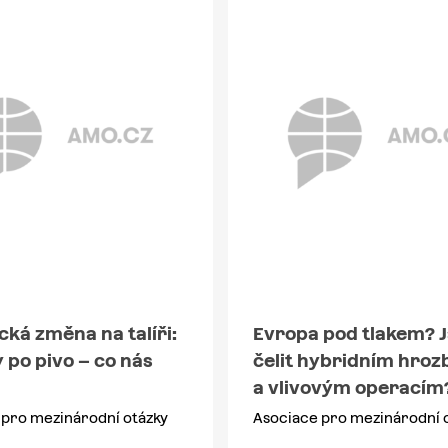
cká změna na talíři:
Evropa pod tlakem? 
 po pivo – co nás
čelit hybridním hro
a vlivovým operacím
 pro mezinárodní otázky
Asociace pro mezinárodní 