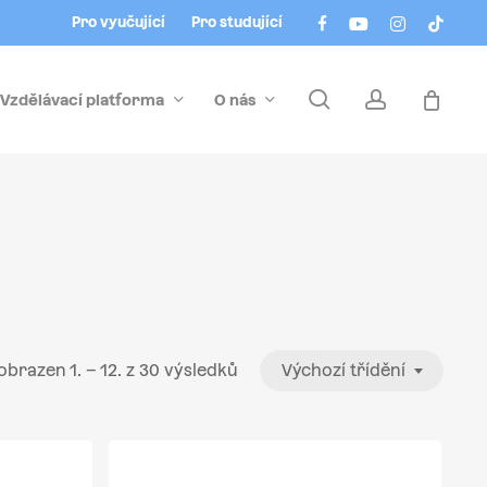
Menu
facebook
youtube
instagram
tiktok
Pro vyučující
Pro studující
search
account
Vzdělávací platforma
O nás
obrazen 1. – 12. z 30 výsledků
Výchozí třídění