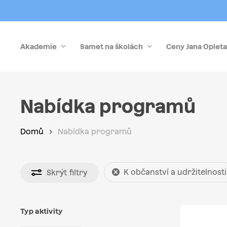
Skip
to
main
Akademie
Samet na školách
Ceny Jana Opleta
content
Stiskněte Enter pro vyhledávání nebo Esc pro zrušen
Nabídka programů
Domů
Nabídka programů
K občanství a udržitelnosti
Skrýt
filtry
Typ aktivity