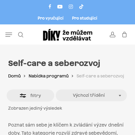
Skip
Menu
facebook
youtube
instagram
tiktok
to
Close
Pro vyučující
Pro studující
main
Filters
content
Menu
search
account
Self-care a seberozvoj
Domů
Nabídka programů
Self-care a seberozvoj
Výchozí třídění
filtry
Zobrazen jediný výsledek
Poznat sám sebe je klíčem k zvládání výzev dnešní
doby. Tato kategorie rozvíjí zdravé sebevědomí,