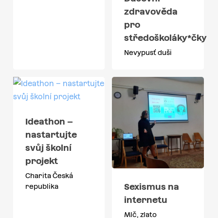
zdravověda
pro
středoškoláky*čky
Nevypusť duši
Ideathon –
nastartujte
svůj školní
projekt
Charita Česká
Sexismus na
republika
internetu
Mlč, zlato