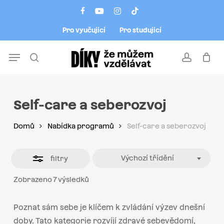
Skip
Menu
facebook
youtube
instagram
tiktok
to
Close
Pro vyučující
Pro studující
main
Filters
content
Menu
search
account
Self-care a seberozvoj
Domů
Nabídka programů
Self-care a seberozvoj
Výchozí třídění
filtry
Zobrazeno 7 výsledků
Poznat sám sebe je klíčem k zvládání výzev dnešní
doby. Tato kategorie rozvíjí zdravé sebevědomí,