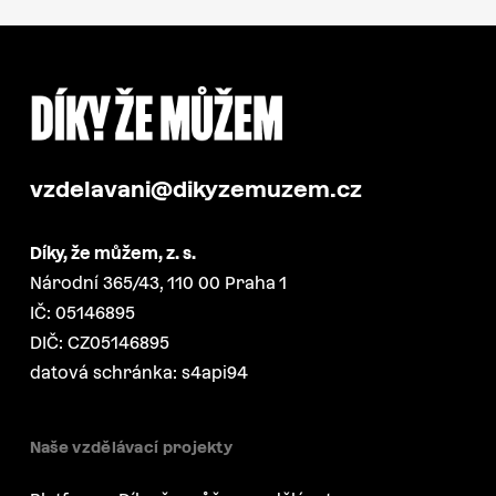
vzdelavani@dikyzemuzem.cz
Díky, že můžem, z. s.
Národní 365/43, 110 00 Praha 1
IČ: 05146895
DIČ: CZ05146895
datová schránka: s4api94
Naše vzdělávací projekty