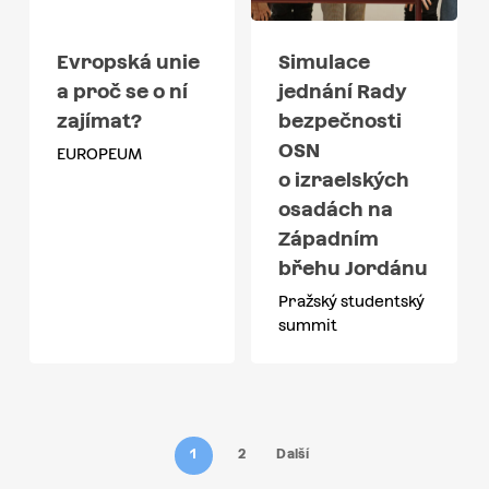
Evropská unie
Simulace
a proč se o ní
jednání Rady
zajímat?
bezpečnosti
OSN
EUROPEUM
o izraelských
osadách na
Západním
břehu Jordánu
Pražský studentský
summit
1
2
Další