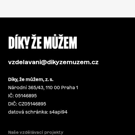
vzdelavani@dikyzemuzem.cz
Díky, že můžem, z. s.
Národní 365/43, 110 00 Praha 1
IČ: 05146895
DIČ: CZ05146895
datová schránka: s4api94
Naše vzdělávací projekty