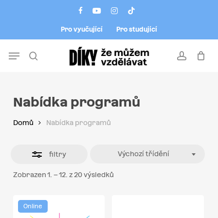
Skip
Menu
facebook
youtube
instagram
tiktok
to
Close
Pro vyučující
Pro studující
main
Filters
content
Menu
search
account
Nabídka programů
Domů
Nabídka programů
Výchozí třídění
filtry
Zobrazen 1. – 12. z 20 výsledků
Online