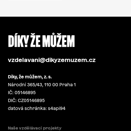
vzdelavani@dikyzemuzem.cz
Díky, že můžem, z. s.
Národní 365/43, 110 00 Praha 1
IČ: 05146895
DIČ: CZ05146895
datová schránka: s4api94
Naše vzdělávací projekty