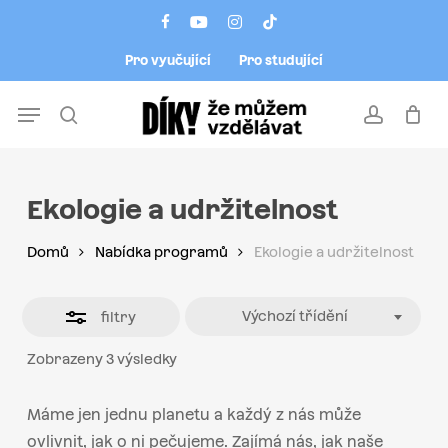
Skip
Menu
facebook
youtube
instagram
tiktok
to
Close
Pro vyučující
Pro studující
main
Filters
content
Menu
search
account
Ekologie a udržitelnost
Domů
Nabídka programů
Ekologie a udržitelnost
Výchozí třídění
filtry
Zobrazeny 3 výsledky
Máme jen jednu planetu a každý z nás může
ovlivnit, jak o ni pečujeme. Zajímá nás, jak naše