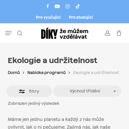
Skip
Menu
facebook
youtube
instagram
tiktok
to
Close
Pro vyučující
Pro studující
main
Filters
content
Menu
search
account
Ekologie a udržitelnost
Domů
Nabídka programů
Ekologie a udržitelnost
Výchozí třídění
filtry
Zobrazen jediný výsledek
Máme jen jednu planetu a každý z nás může
ovlivnit, jak o ni pečujeme. Zajímá nás, jak naše